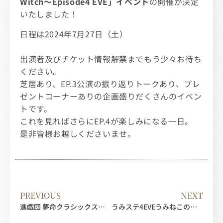
Witch～Episode4 EVE」イベント
の開催が決定
いたしました！
日程は2024年7月27日（土）
出演者及びチケット情報解禁までもう少々お待ち
ください。
芝居あり、EP.3公演の振り返りトークあり、プレ
ゼントコーナーありの企画盛りだくさんのイベン
トです。
これを見ればさらにEP.4が楽しみになる一日。
是非皆様お越しくださいませ。
PREVIOUS
NEXT
進戯団 夢命クラシックス×07th Expansion vol.8 ｢うみねこのなく頃に～Stage of the golden Witch～Episode2｣ 公演DVD誤配送に関するご案内
うみステ4EVEうみねこのなく頃に～Stage of the golden Witch～Ep.4 EVE