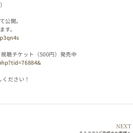
)
にて公開。
します。
ip3qn4s
視聴チケット（500円）発売中
.php?tid=76884&
こしください！
NEXT
うみステ3ご来場のお客様へ