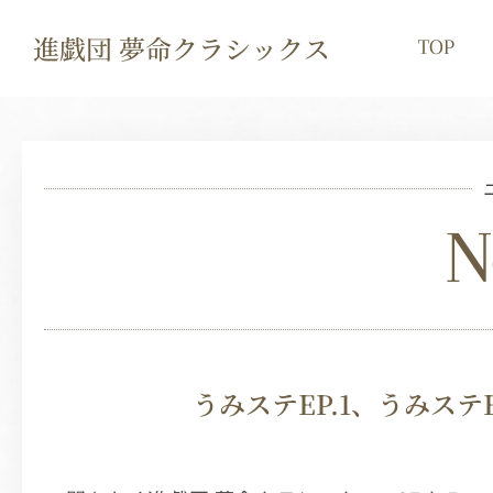
進戯団 夢命クラシックス
TOP
N
うみステEP.1、うみステ