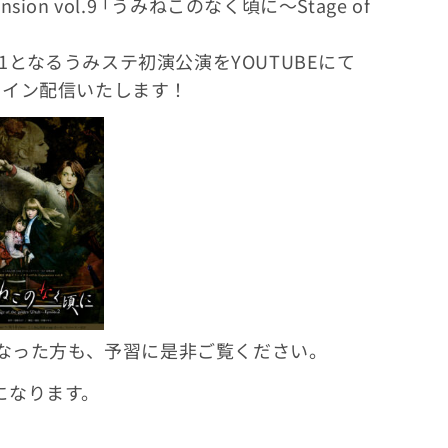
on vol.9 ｢うみねこのなく頃に～Stage of
1となるうみステ初演公演をYOUTUBEにて
1コイン配信いたします！
なった方も、予習に是非ご覧ください。
信になります。