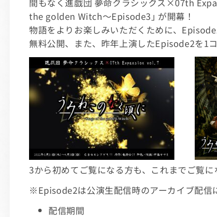
間もなく進戯団 夢命クラシックス×07th Expansi
the golden Witch～Episode3｣ が開幕！
物語をよりお楽しみいただくために、Episode
無料公開、また、昨年上演したEpisode2を
3から初めてご覧になる方も、これまでご覧に
※Episode2は公演生配信時のアーカイブ配
配信期間