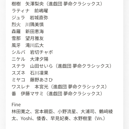
樹樹 矢澤梨央（進戯団 夢命クラシックス）
ラティナ 前嶋曜
ジュラ 岩城直弥
烈火 川隅美慎
森羅 新田恵海
雪那 望月雅友
風牙 滝川広大
シルバ 岩切チャボ
ニケル 大津夕陽
ステラ 山田せいら（進戯団 夢命クラシックス）
スズネ 石川凜果
ミヤコ 藤野あさひ
ワスレナ 本宮光（進戯団 夢命クラシックス）
番 伊藤マサミ（進戯団 夢命クラシックス）
Fine
林田寛之、宮本親臣、小野流星、大浦司、鶴﨑綾
太、Yoshi、倭香、早見妃奏、水野樹里（Vn.）