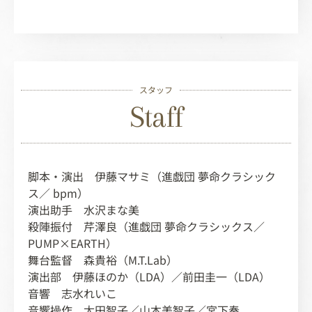
スタッフ
Staff
脚本・演出 伊藤マサミ（進戯団 夢命クラシック
ス／ bpm）
演出助手 水沢まな美
殺陣振付 芹澤良（進戯団 夢命クラシックス／
PUMP×EARTH）
舞台監督 森貴裕（M.T.Lab）
演出部 伊藤ほのか（LDA）／前田圭一（LDA）
音響 志水れいこ
音響操作 太田智子／山本美智子／宮下奏