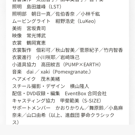
照明 島田雄峰（LST）
照明部 朝日一真／佐伯香奈 ／小林千紘
ムービングライト 紺野浩史（LuKeo)
美術 宮坂貴司
映像 常光博武
衣裳 鶴岡寛恵
衣裳製作 佃彩可／秋山智美／菅原紀子／竹内智香
衣裳進行 小川咲耶／岩崎珠己
小道具協力 高田紋吉（PUMP×EARTH）
音楽 dai ／ xaki（Pomexgranate.）
ヘアメイク 茂木美緒
スチール撮影・デザイン 横山隆人
配信・DVD収録・編集 EventBox 合同会社
キャスティング協力 甲斐範美（S-SIZE）
サポートメンバー かおりかりん／舞原鈴／小島麻
奈未／山口由希（以上、進戯団 夢命クラシック
ス）
制作 株式会社フォーチュレスト