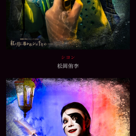
シヨン
松岡侑李