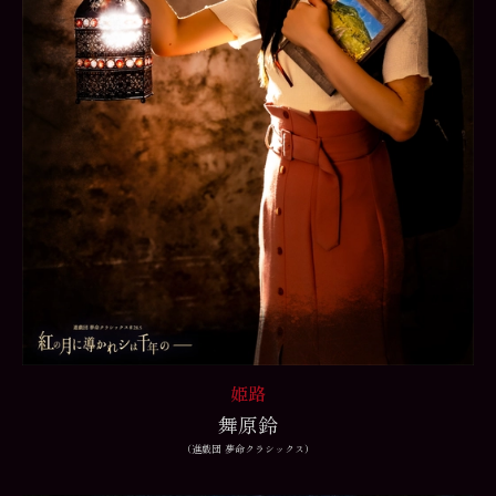
姫路
舞原鈴
（進戯団 夢命クラシックス）