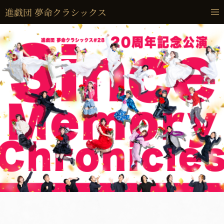
進戯団 夢命クラシックス